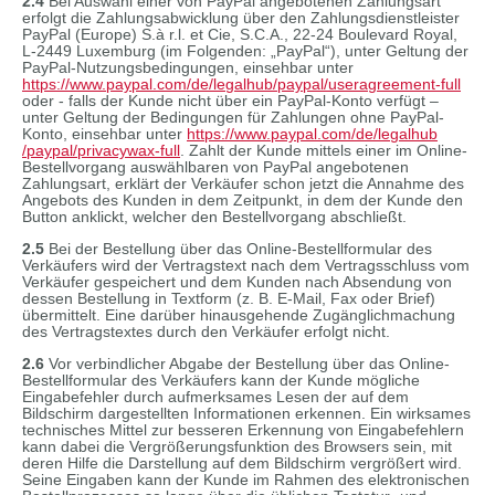
2.4
Bei Auswahl einer von PayPal angebotenen Zahlungsart
erfolgt die Zahlungsabwicklung über den Zahlungsdienstleister
PayPal (Europe) S.à r.l. et Cie, S.C.A., 22-24 Boulevard Royal,
L-2449 Luxemburg (im Folgenden: „PayPal“), unter Geltung der
PayPal-Nutzungsbedingungen, einsehbar unter
https://www.paypal.com
/de
/legalhub
/paypal
/useragreement-full
oder - falls der Kunde nicht über ein PayPal-Konto verfügt –
unter Geltung der Bedingungen für Zahlungen ohne PayPal-
Konto, einsehbar unter
https://www.paypal.com
/de
/legalhub
/paypal
/privacywax-full
. Zahlt der Kunde mittels einer im Online-
Bestellvorgang auswählbaren von PayPal angebotenen
Zahlungsart, erklärt der Verkäufer schon jetzt die Annahme des
Angebots des Kunden in dem Zeitpunkt, in dem der Kunde den
Button anklickt, welcher den Bestellvorgang abschließt.
2.5
Bei der Bestellung über das Online-Bestellformular des
Verkäufers wird der Vertragstext nach dem Vertragsschluss vom
Verkäufer gespeichert und dem Kunden nach Absendung von
dessen Bestellung in Textform (z. B. E-Mail, Fax oder Brief)
übermittelt. Eine darüber hinausgehende Zugänglichmachung
des Vertragstextes durch den Verkäufer erfolgt nicht.
2.6
Vor verbindlicher Abgabe der Bestellung über das Online-
Bestellformular des Verkäufers kann der Kunde mögliche
Eingabefehler durch aufmerksames Lesen der auf dem
Bildschirm dargestellten Informationen erkennen. Ein wirksames
technisches Mittel zur besseren Erkennung von Eingabefehlern
kann dabei die Vergrößerungsfunktion des Browsers sein, mit
deren Hilfe die Darstellung auf dem Bildschirm vergrößert wird.
Seine Eingaben kann der Kunde im Rahmen des elektronischen