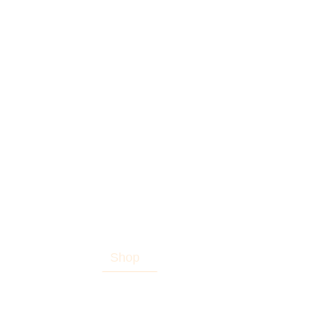
artseite
Blog
Shop
Über uns
Kontakt